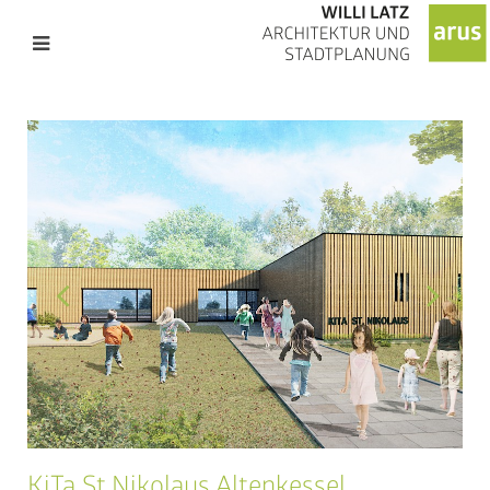
KiTa St.Nikolaus Altenkessel